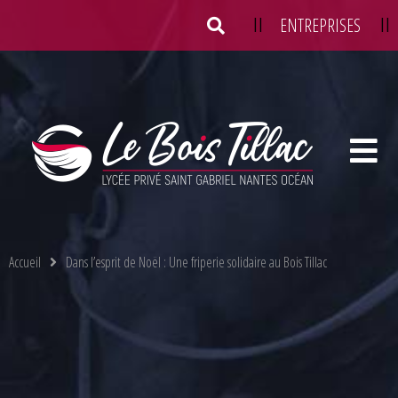
||
ENTREPRISES
||
Location de salles
Taxe d’apprentissage
Accueil
Dans l’esprit de Noël : Une friperie solidaire au Bois Tillac