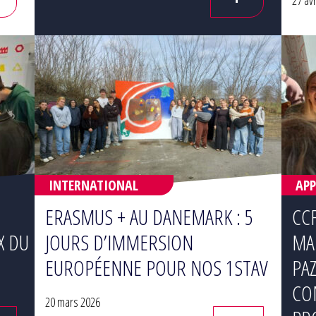
27 avr
INTERNATIONAL
APP
ERASMUS + AU DANEMARK : 5
CCF
X DU
JOURS D’IMMERSION
MA
EUROPÉENNE POUR NOS 1STAV
PAZ
CO
20 mars 2026