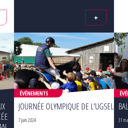
+
ÉVÉNEMENTS
ÉV
UX
JOURNÉE OLYMPIQUE DE L’UGSEL
BA
CÉE
7 juin 2024
31 ma
AN