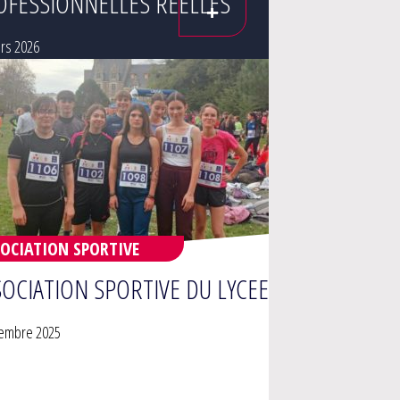
OFESSIONNELLES RÉELLES
+
rs 2026
OCIATION SPORTIVE
SOCIATION SPORTIVE DU LYCEE
embre 2025