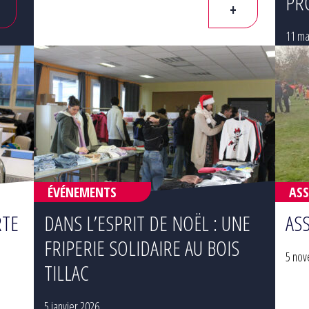
PR
+
11 ma
ÉVÉNEMENTS
ASS
RTE
DANS L’ESPRIT DE NOËL : UNE
AS
FRIPERIE SOLIDAIRE AU BOIS
5 nov
TILLAC
5 janvier 2026