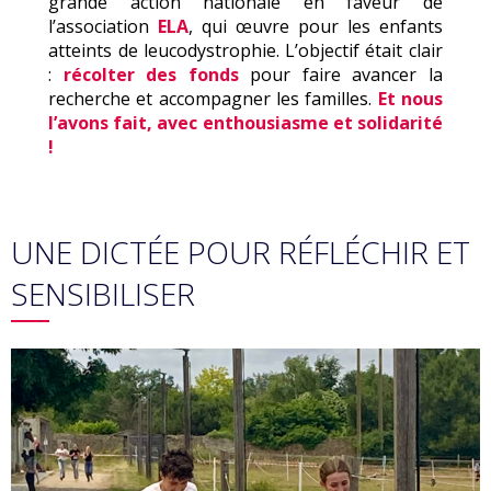
grande action nationale en faveur de
l’association
ELA
, qui œuvre pour les enfants
atteints de leucodystrophie. L’objectif était clair
:
récolter des fonds
pour faire avancer la
recherche et accompagner les familles.
Et nous
l’avons fait, avec enthousiasme et solidarité
!
UNE DICTÉE POUR RÉFLÉCHIR ET
SENSIBILISER