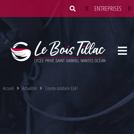
||
ENTREPRISES
||
Location de salles
Taxe d’apprentissage
Accueil
Actualités
Course solidaire ELA !