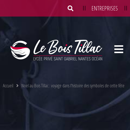
||
ENTREPRISES
||
Location de salles
Taxe d’apprentissage
Accueil
Noël au Bois Tillac : voyage dans l’histoire des symboles de cette fête